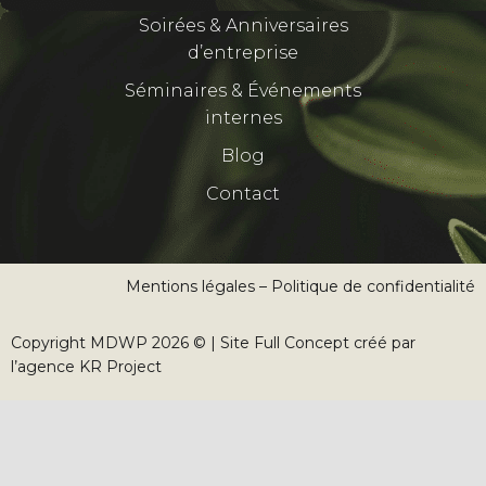
Soirées & Anniversaires
d’entreprise​
Séminaires & Événements
internes
Blog
Contact
Mentions légales – Politique de confidentialité
Copyright
MDWP
2026 © | Site Full Concept créé par
l’agence
KR Project